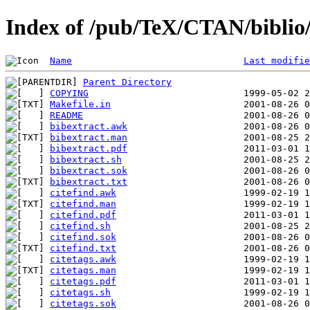
Index of /pub/TeX/CTAN/biblio/b
Name
Last modifie
Parent Directory
COPYING
Makefile.in
README
bibextract.awk
bibextract.man
bibextract.pdf
bibextract.sh
bibextract.sok
bibextract.txt
citefind.awk
citefind.man
citefind.pdf
citefind.sh
citefind.sok
citefind.txt
citetags.awk
citetags.man
citetags.pdf
citetags.sh
citetags.sok