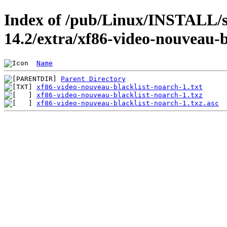
Index of /pub/Linux/INSTALL/s
14.2/extra/xf86-video-nouveau-b
Name
Parent Directory
xf86-video-nouveau-blacklist-noarch-1.txt
xf86-video-nouveau-blacklist-noarch-1.txz
xf86-video-nouveau-blacklist-noarch-1.txz.asc