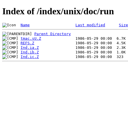
Index of /index/unix/doc/run
Name
Last modified
Size
Parent Directory
tmac.sU.Z
REFS.Z
Ind.ia.Z
Ind.ib.Z
Ind.ic.Z