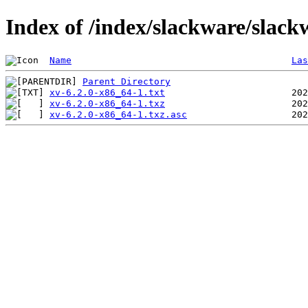
Index of /index/slackware/slack
Name
Las
Parent Directory
xv-6.2.0-x86_64-1.txt
xv-6.2.0-x86_64-1.txz
xv-6.2.0-x86_64-1.txz.asc